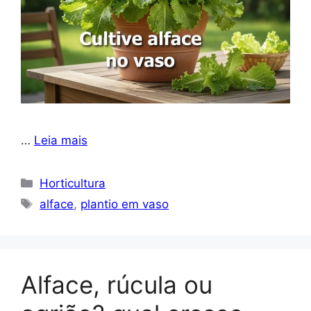
…
Leia mais
Categorias
Horticultura
Tags
alface
,
plantio em vaso
Alface, rúcula ou