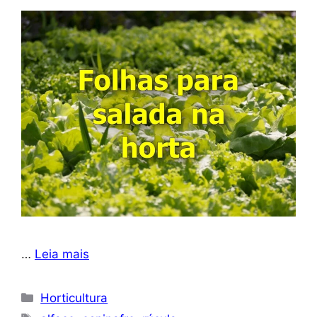
…
Leia mais
Categorias
Horticultura
Tags