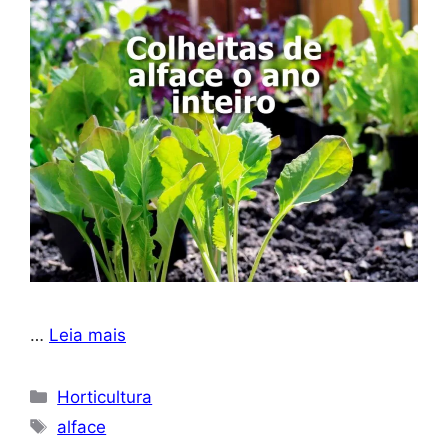
…
Leia mais
Categorias
Horticultura
Tags
alface