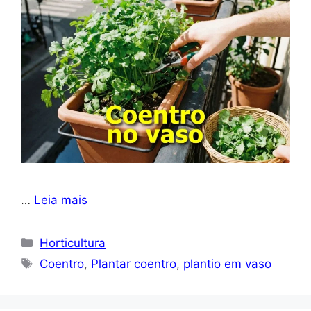
…
Leia mais
Categorias
Horticultura
Tags
Coentro
,
Plantar coentro
,
plantio em vaso