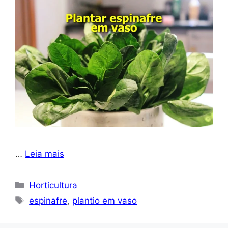
…
Leia mais
Categorias
Horticultura
Tags
espinafre
,
plantio em vaso