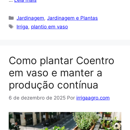
…
Leia mais
Categorias
Jardinagem
,
Jardinagem e Plantas
Tags
Irriga
,
plantio em vaso
Como plantar Coentro
em vaso e manter a
produção contínua
6 de dezembro de 2025
Por
irrigaagro.com