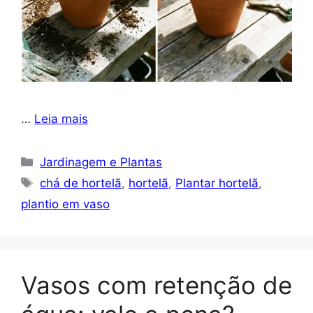
…
Leia mais
Categorias
Jardinagem e Plantas
Tags
chá de hortelã
,
hortelã
,
Plantar hortelã
,
plantio em vaso
Vasos com retenção de