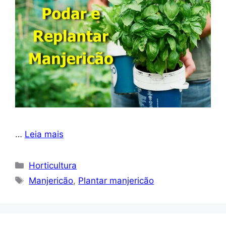
…
Leia mais
Categorias
Horticultura
Tags
Manjericão
,
Plantar manjericão