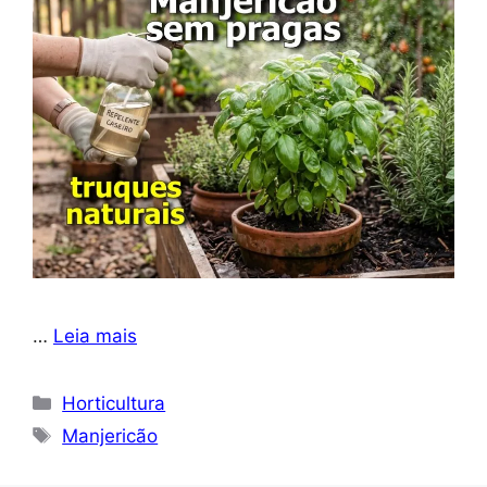
…
Leia mais
Categorias
Horticultura
Tags
Manjericão