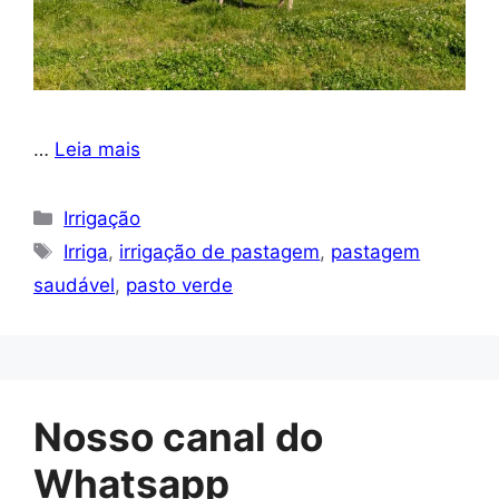
…
Leia mais
Categorias
Irrigação
Tags
Irriga
,
irrigação de pastagem
,
pastagem
saudável
,
pasto verde
Nosso canal do
Whatsapp