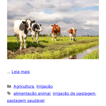
…
Leia mais
Categorias
Agricultura
,
Irrigação
Tags
alimentação animal
,
irrigação de pastagem
,
pastagem saudável