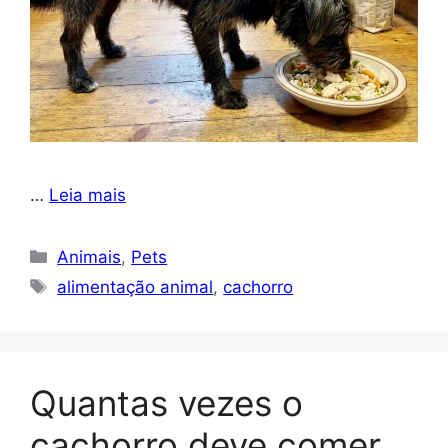
…
Leia mais
Categorias
Animais
,
Pets
Tags
alimentação animal
,
cachorro
Quantas vezes o
cachorro deve comer