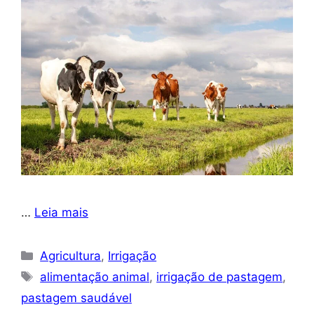
…
Leia mais
Categorias
Agricultura
,
Irrigação
Tags
alimentação animal
,
irrigação de pastagem
,
pastagem saudável