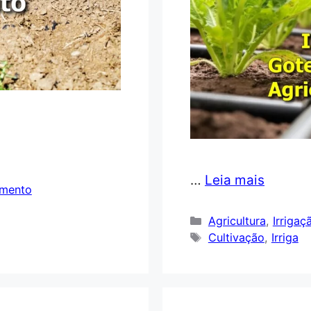
…
Leia mais
amento
Categorias
Agricultura
,
Irrigaç
Tags
Cultivação
,
Irriga