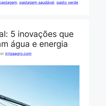
 pastagem
,
pastagem saudável
,
pasto verde
al: 5 inovações que
m água e energia
Por
irrigaagro.com