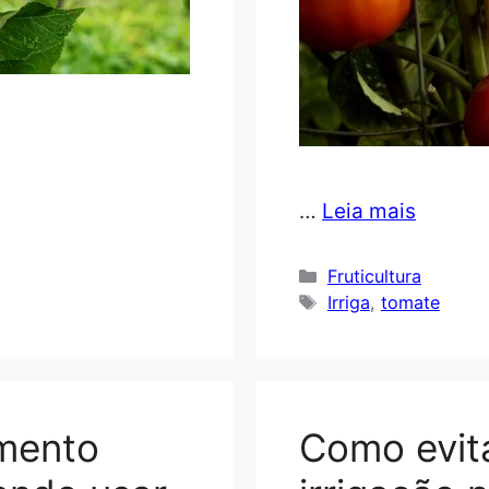
…
Leia mais
Categorias
Fruticultura
Tags
Irriga
,
tomate
amento
Como evit