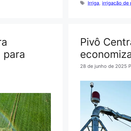
Tags
Irriga
,
irrigação de
ra
Pivô Centr
a para
economiza
28 de junho de 2025