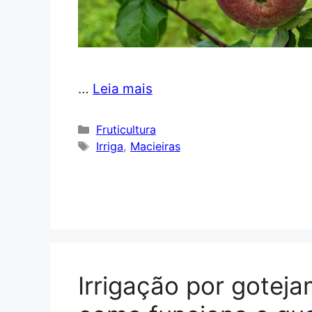
…
Leia mais
Categorias
Fruticultura
Tags
Irriga
,
Macieiras
Irrigação por gotej