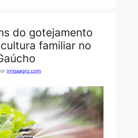
ns do gotejamento
cultura familiar no
Gaúcho
Por
irrigaagro.com