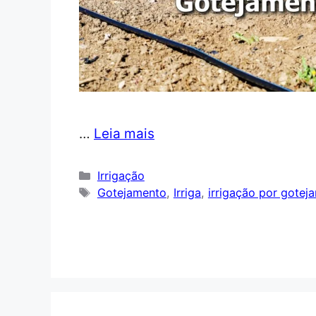
…
Leia mais
Categorias
Irrigação
Tags
Gotejamento
,
Irriga
,
irrigação por gotej