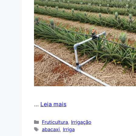
…
Leia mais
Categorias
Fruticultura
,
Irrigação
Tags
abacaxi
,
Irriga