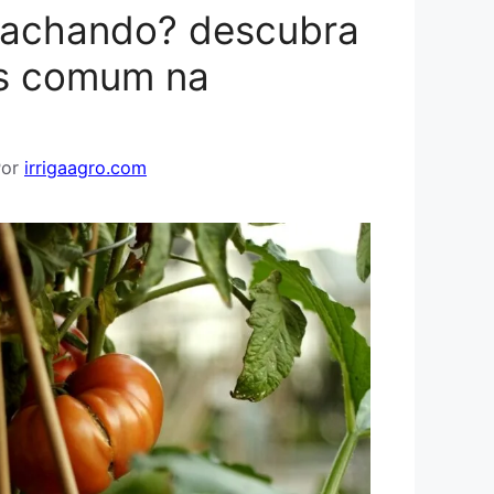
achando? descubra
is comum na
Por
irrigaagro.com