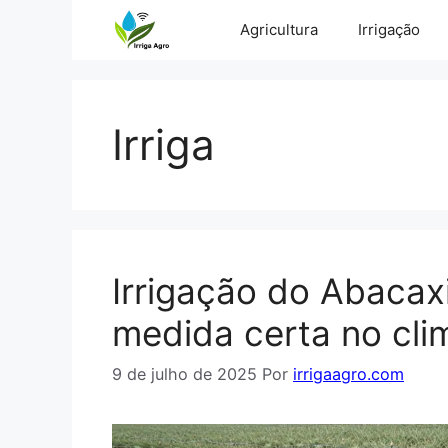
Pular
Agricultura
Irrigação
para
o
conteúdo
Irriga
Irrigação do Abacax
medida certa no cli
9 de julho de 2025
Por
irrigaagro.com