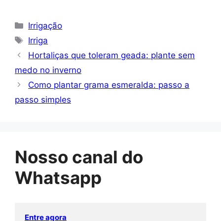
Categorias
Irrigação
Tags
Irriga
Hortaliças que toleram geada: plante sem
medo no inverno
Como plantar grama esmeralda: passo a
passo simples
Nosso canal do
Whatsapp
Entre agora