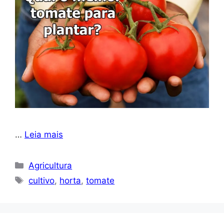
…
Leia mais
Categorias
Agricultura
Tags
cultivo
,
horta
,
tomate