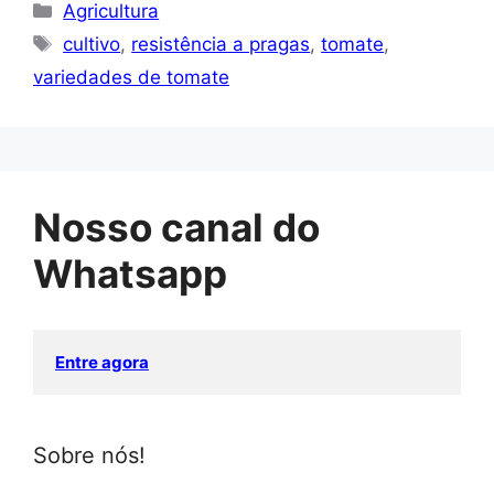
Categorias
Agricultura
Tags
cultivo
,
resistência a pragas
,
tomate
,
variedades de tomate
Nosso canal do
Whatsapp
Entre agora
Sobre nós!