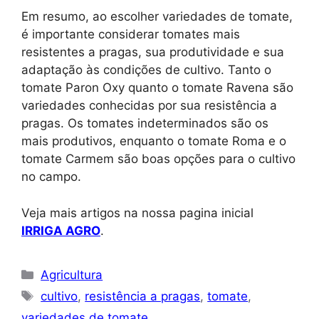
Em resumo, ao escolher variedades de tomate,
é importante considerar tomates mais
resistentes a pragas, sua produtividade e sua
adaptação às condições de cultivo. Tanto o
tomate Paron Oxy quanto o tomate Ravena são
variedades conhecidas por sua resistência a
pragas. Os tomates indeterminados são os
mais produtivos, enquanto o tomate Roma e o
tomate Carmem são boas opções para o cultivo
no campo.
Veja mais artigos na nossa pagina inicial
IRRIGA AGRO
.
Categorias
Agricultura
Tags
cultivo
,
resistência a pragas
,
tomate
,
variedades de tomate