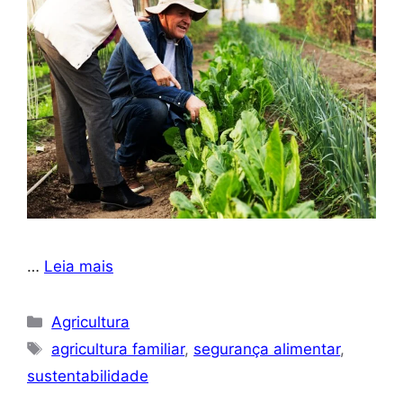
…
Leia mais
Categorias
Agricultura
Tags
agricultura familiar
,
segurança alimentar
,
sustentabilidade