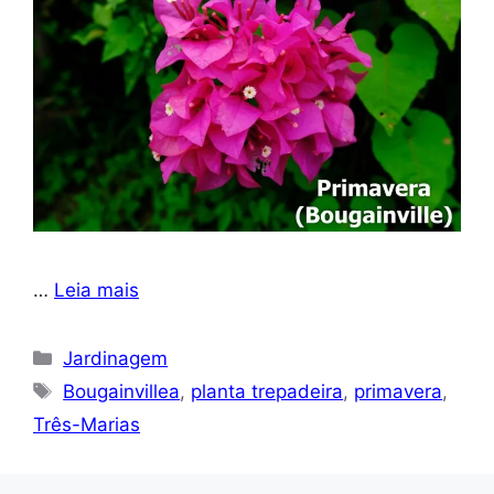
…
Leia mais
Categorias
Jardinagem
Tags
Bougainvillea
,
planta trepadeira
,
primavera
,
Três-Marias