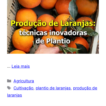
…
Leia mais
Categorias
Agricultura
Tags
Cultivação
,
plantio de laranjas
,
produção de
laranjas