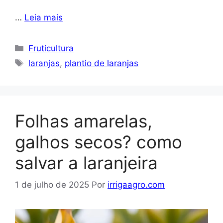
…
Leia mais
Categorias
Fruticultura
Tags
laranjas
,
plantio de laranjas
Folhas amarelas,
galhos secos? como
salvar a laranjeira
1 de julho de 2025
Por
irrigaagro.com