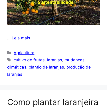
…
Leia mais
Categorias
Agricultura
Tags
cultivo de frutas
,
laranjas
,
mudanças
climáticas
,
plantio de laranjas
,
produção de
laranjas
Como plantar laranjeira