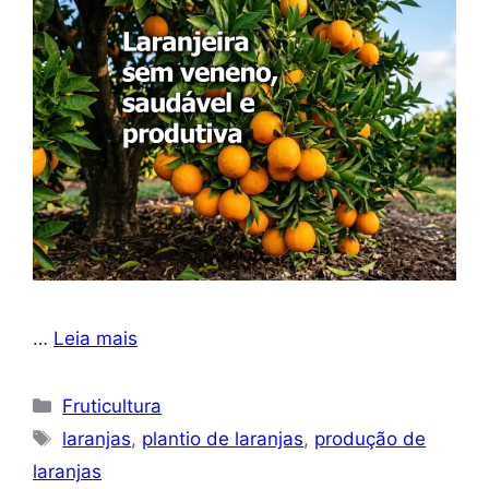
…
Leia mais
Categorias
Fruticultura
Tags
laranjas
,
plantio de laranjas
,
produção de
laranjas