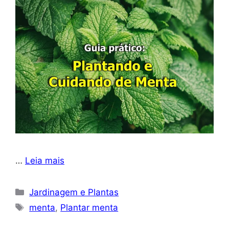
…
Leia mais
Categorias
Jardinagem e Plantas
Tags
menta
,
Plantar menta