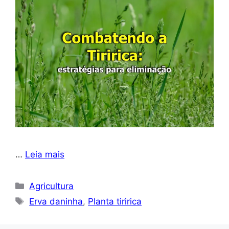
…
Leia mais
Categorias
Agricultura
Tags
Erva daninha
,
Planta tiririca