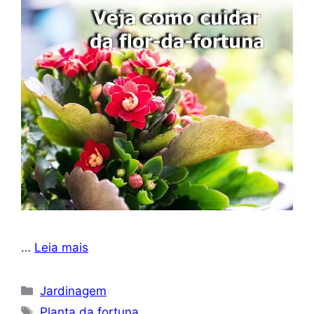
…
Leia mais
Categorias
Jardinagem
Tags
Planta da fortuna