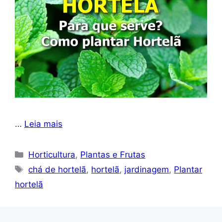
…
Leia mais
Categorias
Horticultura
,
Plantas e Frutas
Tags
chá de hortelã
,
hortelã
,
jardinagem
,
Plantar
hortelã