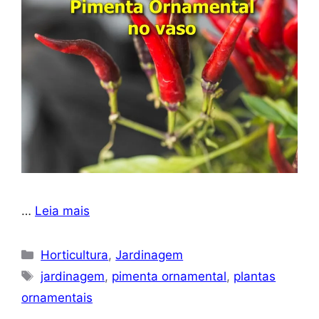
…
Leia mais
Categorias
Horticultura
,
Jardinagem
Tags
jardinagem
,
pimenta ornamental
,
plantas
ornamentais