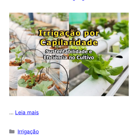
…
Leia mais
Categorias
Irrigação