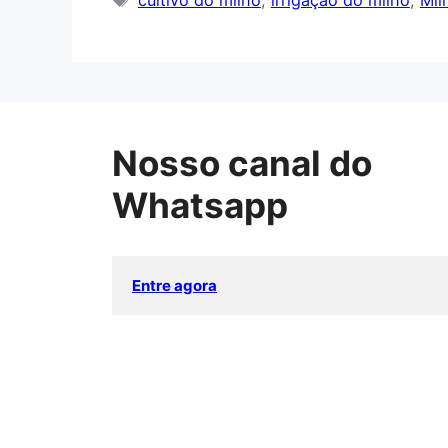
cultivo do milho
,
irrigação do milho
,
Mil
Nosso canal do
Whatsapp
Entre agora