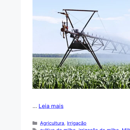
…
Leia mais
Categorias
Agricultura
,
Irrigação
Tags