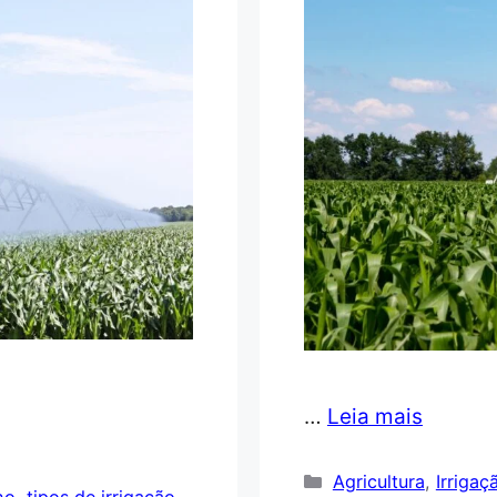
…
Leia mais
Categorias
Agricultura
,
Irrigaç