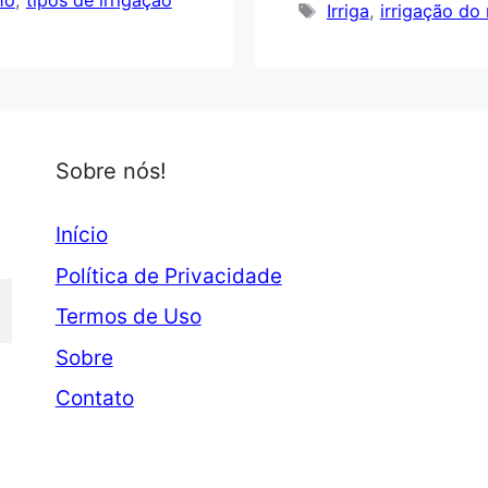
ho
,
tipos de irrigação
Tags
Irriga
,
irrigação do
Sobre nós!
Início
Política de Privacidade
Termos de Uso
Sobre
Contato