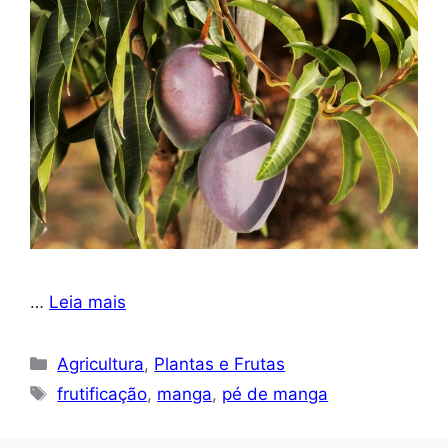
…
Leia mais
Categorias
Agricultura
,
Plantas e Frutas
Tags
frutificação
,
manga
,
pé de manga