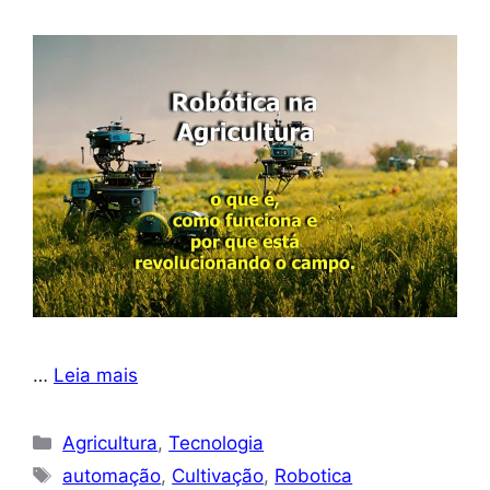
…
Leia mais
Categorias
Agricultura
,
Tecnologia
Tags
automação
,
Cultivação
,
Robotica