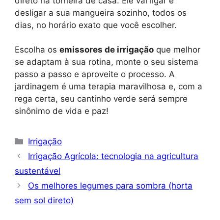
direto na torneira de casa. Ele vai ligar e
desligar a sua mangueira sozinho, todos os
dias, no horário exato que você escolher.
Escolha os
emissores de irrigação
que melhor
se adaptam à sua rotina, monte o seu sistema
passo a passo e aproveite o processo. A
jardinagem é uma terapia maravilhosa e, com a
rega certa, seu cantinho verde será sempre
sinônimo de vida e paz!
Categorias
Irrigação
Irrigação Agrícola: tecnologia na agricultura
sustentável
Os melhores legumes para sombra (horta
sem sol direto)