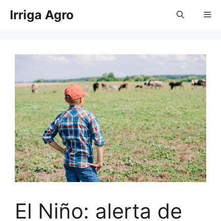
Pular
Irriga Agro
Me
para
o
conteúdo
El Niño: alerta de