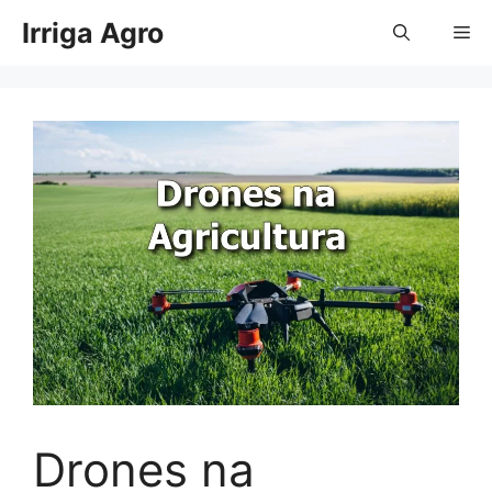
Pular
Irriga Agro
Me
para
o
conteúdo
Drones na