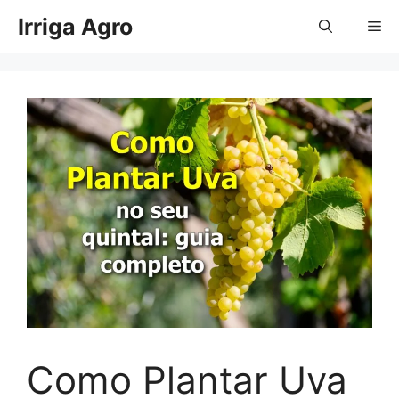
Pular
Irriga Agro
Me
para
o
conteúdo
Como Plantar Uva