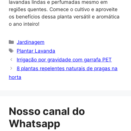
lavandas lindas e perfumadas mesmo em
regiões quentes. Comece o cultivo e aproveite
os benefícios dessa planta versátil e aromática
o ano inteiro!
Categorias
Jardinagem
Tags
Plantar Lavanda
Irrigação por gravidade com garrafa PET
8 plantas repelentes naturais de pragas na
horta
Nosso canal do
Whatsapp