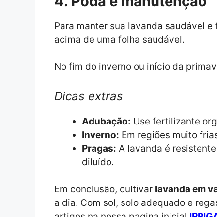
4. Poda e manutenção
Para manter sua lavanda saudável e f
acima de uma folha saudável.
No fim do inverno ou início da prima
Dicas extras
Adubação:
Use fertilizante or
Inverno:
Em regiões muito fria
Pragas:
A lavanda é resistente
diluído.
Em conclusão, cultivar
lavanda em v
a dia. Com sol, solo adequado e rega
artigos na nossa pagina inicial
IRRIG