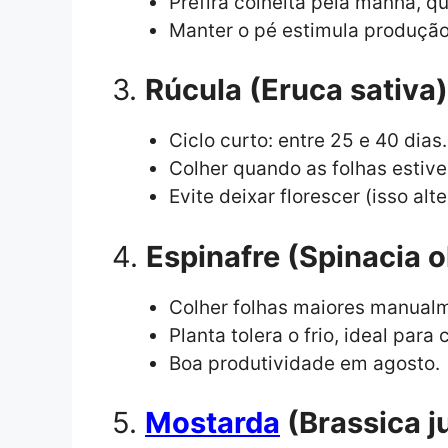
Prefira colheita pela manhã, q
Manter o pé estimula produção
3.
Rúcula (Eruca sativa)
Ciclo curto: entre 25 e 40 dias.
Colher quando as folhas estiv
Evite deixar florescer (isso alte
4.
Espinafre (Spinacia o
Colher folhas maiores manual
Planta tolera o frio, ideal para
Boa produtividade em agosto.
5.
Mostarda
(Brassica j