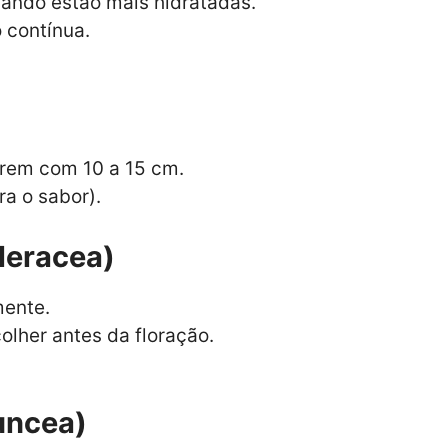
uando estão mais hidratadas.
 contínua.
erem com 10 a 15 cm.
ra o sabor).
leracea)
mente.
 colher antes da floração.
uncea)