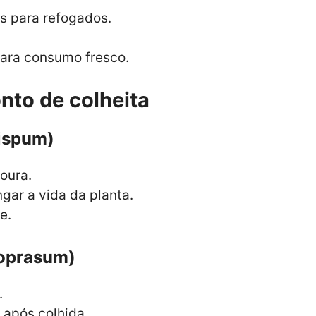
as para refogados.
para consumo fresco.
nto de colheita
rispum)
oura.
ngar a vida da planta.
e.
oprasum)
.
 após colhida.