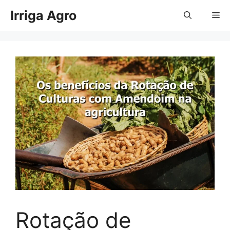
Pular
Irriga Agro
Me
para
o
conteúdo
Rotação de