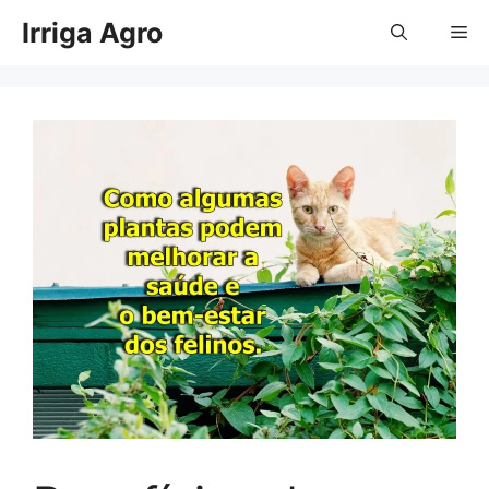
Pular
Irriga Agro
Me
para
o
conteúdo