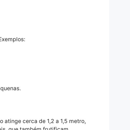
Exemplos:
equenas.
 atinge cerca de 1,2 a 1,5 metro,
rais, que também frutificam.