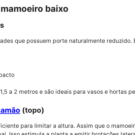
 mamoeiro baixo
ãs
dades que possuem porte naturalmente reduzido. 
pacto
,5 a 2 metros e são ideais para vasos e hortas p
mamão
(topo)
iente para limitar a altura. Assim que o mamoeiro
al. Isso estimula a planta a emitir brotações late