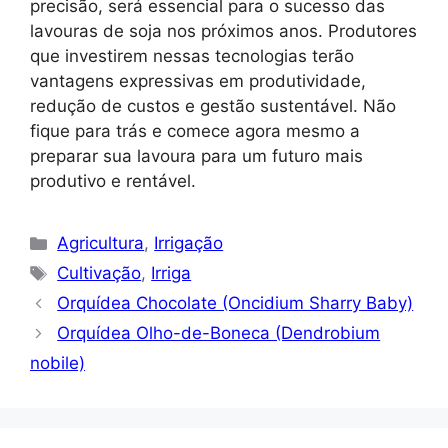
precisão, será essencial para o sucesso das
lavouras de soja nos próximos anos. Produtores
que investirem nessas tecnologias terão
vantagens expressivas em produtividade,
redução de custos e gestão sustentável. Não
fique para trás e comece agora mesmo a
preparar sua lavoura para um futuro mais
produtivo e rentável.
Categorias
Agricultura
,
Irrigação
Tags
Cultivação
,
Irriga
Orquídea Chocolate (Oncidium Sharry Baby)
Orquídea Olho-de-Boneca (Dendrobium
nobile)