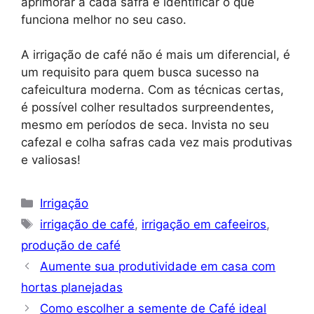
aprimorar a cada safra e identificar o que
funciona melhor no seu caso.
A irrigação de café não é mais um diferencial, é
um requisito para quem busca sucesso na
cafeicultura moderna. Com as técnicas certas,
é possível colher resultados surpreendentes,
mesmo em períodos de seca. Invista no seu
cafezal e colha safras cada vez mais produtivas
e valiosas!
Categorias
Irrigação
Tags
irrigação de café
,
irrigação em cafeeiros
,
produção de café
Aumente sua produtividade em casa com
hortas planejadas
Como escolher a semente de Café ideal