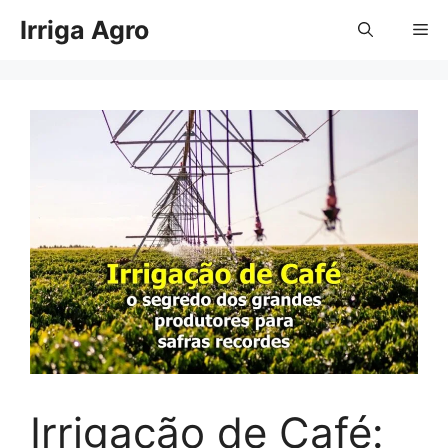
Pular
Irriga Agro
Me
para
o
conteúdo
Irrigação de Café: