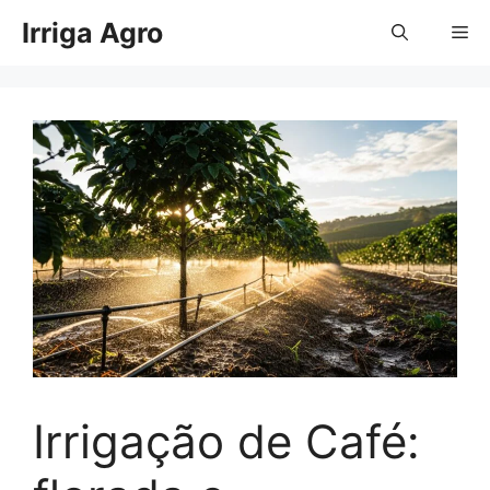
Pular
Irriga Agro
Me
para
o
conteúdo
Irrigação de Café: