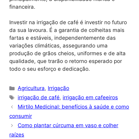
financeira.
Investir na irrigação de café é investir no futuro
da sua lavoura. É a garantia de colheitas mais
fartas e estáveis, independentemente das
variações climáticas, assegurando uma
produção de grãos cheios, uniformes e de alta
qualidade, que trarão o retorno esperado por
todo o seu esforço e dedicação.
Categorias
Agricultura
,
Irrigação
Tags
irrigação de café
,
irrigação em cafeeiros
Mirtilo Medicinal: benefícios à saúde e como
consumir
Como plantar cúrcuma em vaso e colher
raízes