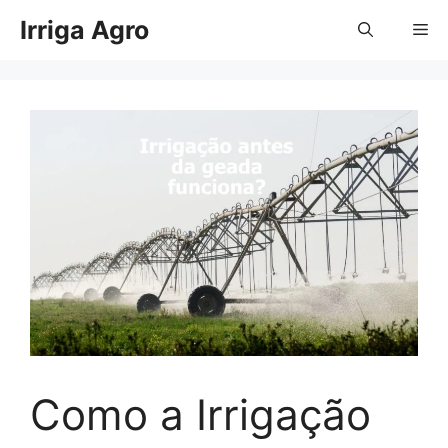
Pular
Irriga Agro
Me
para
o
conteúdo
Como a Irrigação