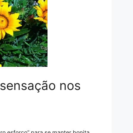
é sensação nos
ro esforço” para se manter bonita,