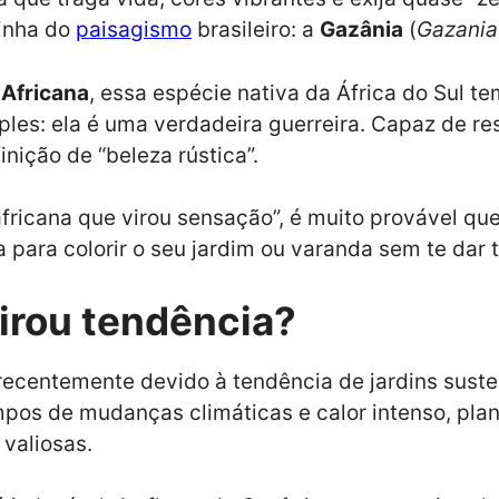
dinha do
paisagismo
brasileiro: a
Gazânia
(
Gazania
 Africana
, essa espécie nativa da África do Sul te
es: ela é uma verdadeira guerreira. Capaz de resis
inição de “beleza rústica”.
 africana que virou sensação”, é muito provável q
a para colorir o seu jardim ou varanda sem te dar 
virou tendência?
recentemente devido à tendência de jardins sust
pos de mudanças climáticas e calor intenso, pl
 valiosas.