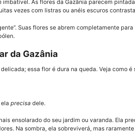
o é imbatível. As flores da Gazânia parecem pinta
itas vezes com listras ou anéis escuros contrasta
igente”. Suas flores se abrem completamente para 
pólen.
ar da Gazânia
delicada; essa flor é dura na queda. Veja como é
 ela
precisa
dele.
mais ensolarado do seu jardim ou varanda. Ela pr
flores. Na sombra, ela sobreviverá, mas raramente f