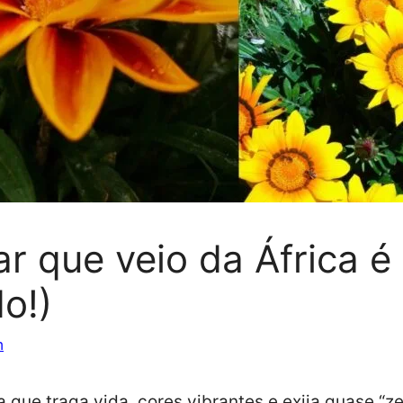
dar que veio da África 
do!)
m
que traga vida, cores vibrantes e exija quase “ze