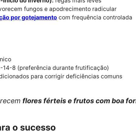
-início do inverno):
regas mais leves
avorecem fungos e apodrecimento radicular
ação por gotejamento
com frequência controlada
nico
14-8 (preferência durante frutificação)
dicionados para corrigir deficiências comuns
vorecem
flores férteis e frutos com boa f
ara o sucesso