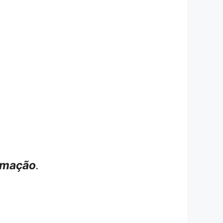
ormação
.