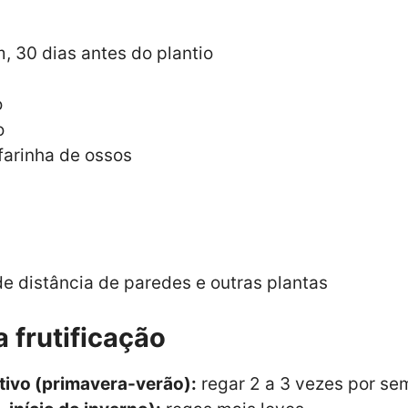
, 30 dias antes do plantio
o
o
 farinha de ossos
e distância de paredes e outras plantas
a frutificação
tivo (primavera-verão):
regar 2 a 3 vezes por s