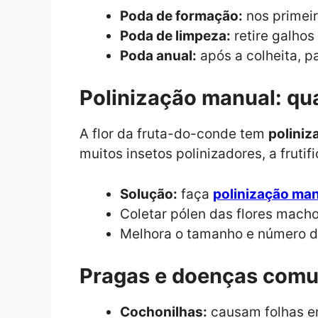
Poda de formação:
nos primeir
Poda de limpeza:
retire galhos
Poda anual:
após a colheita, p
Polinização manual: qu
A flor da fruta-do-conde tem
poliniz
muitos insetos polinizadores, a frutif
Solução:
faça
polinização man
Coletar pólen das flores macho
Melhora o tamanho e número de
Pragas e doenças com
Cochonilhas:
causam folhas en