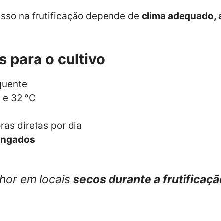
cesso na frutificação depende de
clima adequado, 
s para o cultivo
quente
 e 32 °C
as diretas por dia
longados
hor em locais
secos durante a frutificaçã