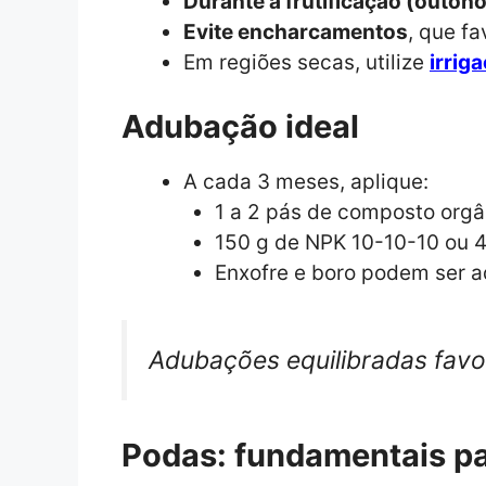
Durante a frutificação (outono
Evite encharcamentos
, que f
Em regiões secas, utilize
irrig
Adubação ideal
A cada 3 meses, aplique:
1 a 2 pás de composto orgâ
150 g de NPK 10-10-10 ou 4-
Enxofre e boro podem ser a
Adubações equilibradas fa
Podas: fundamentais p