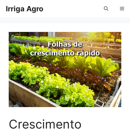
Pular
Irriga Agro
Me
para
o
conteúdo
Crescimento