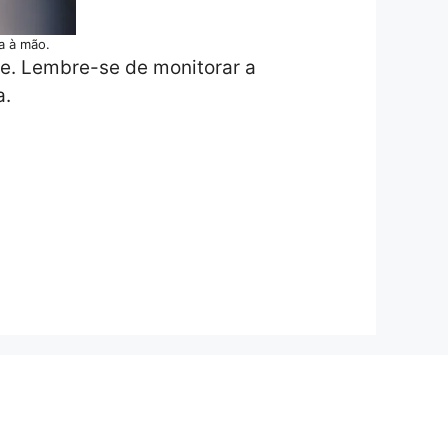
a à mão.
te. Lembre-se de monitorar a
a.