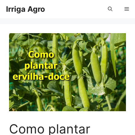
Pular
Irriga Agro
Me
para
o
conteúdo
Como plantar