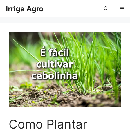
Pular
Irriga Agro
Me
para
o
conteúdo
Como Plantar