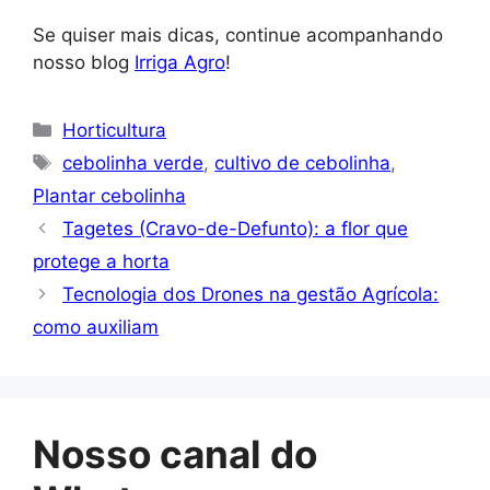
Se quiser mais dicas, continue acompanhando
nosso blog
Irriga Agro
!
Categorias
Horticultura
Tags
cebolinha verde
,
cultivo de cebolinha
,
Plantar cebolinha
Tagetes (Cravo-de-Defunto): a flor que
protege a horta
Tecnologia dos Drones na gestão Agrícola:
como auxiliam
Nosso canal do