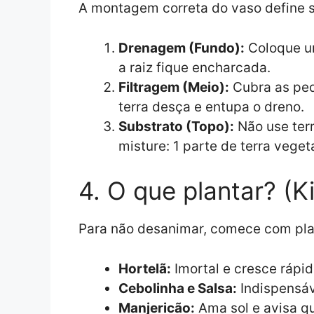
A montagem correta do vaso define s
Drenagem (Fundo):
Coloque um
a raiz fique encharcada.
Filtragem (Meio):
Cubra as ped
terra desça e entupa o dreno.
Substrato (Topo):
Não use ter
misture: 1 parte de terra veget
4. O que plantar? (Ki
Para não desanimar, comece com plan
Hortelã:
Imortal e cresce rápi
Cebolinha e Salsa:
Indispensáv
Manjericão:
Ama sol e avisa q