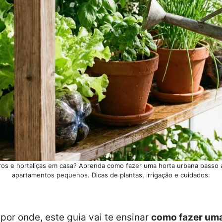
ros e hortaliças em casa? Aprenda como fazer uma horta urbana passo
apartamentos pequenos. Dicas de plantas, irrigação e cuidados.
or onde, este guia vai te ensinar
como fazer uma