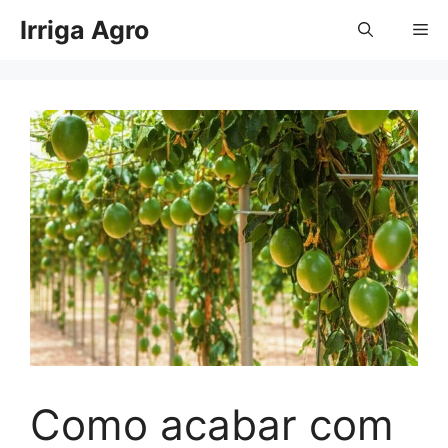
Pular
Irriga Agro
Me
para
o
conteúdo
Como acabar com