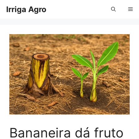
Pular
Irriga Agro
Me
para
o
conteúdo
Bananeira dá fruto