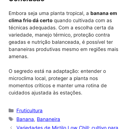
Embora seja uma planta tropical, a
banana em
clima frio dá certo
quando cultivada com as
técnicas adequadas. Com a escolha certa da
variedade, manejo térmico, proteção contra
geadas e nutrição balanceada, é possível ter
bananeiras produtivas mesmo em regiões mais
amenas.
O segredo está na adaptação: entender o
microclima local, proteger a planta nos
momentos críticos e manter uma rotina de
cuidados ajustada às estações.
Categorias
Fruticultura
Tags
Banana
,
Bananeira
Variedades de Mirtilo Low Chill: cultivo para