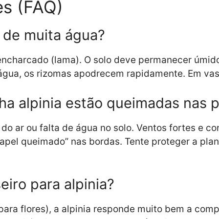
es (FAQ)
a de muita água?
 encharcado (lama). O solo deve permanecer úmid
 água, os rizomas apodrecem rapidamente. Em vas
nha alpinia estão queimadas nas 
 do ar ou falta de água no solo. Ventos fortes e
papel queimado” nas bordas. Tente proteger a pla
iro para alpinia?
 para flores), a alpinia responde muito bem a co