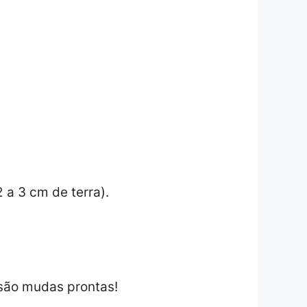
 a 3 cm de terra).
 são mudas prontas!