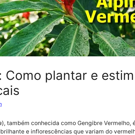
: Como plantar e estimu
cais
m
a
), também conhecida como Gengibre Vermelho, é a
rilhante e inflorescências que variam do vermelho