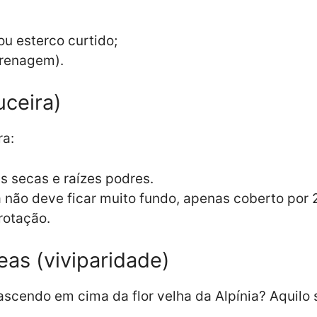
u esterco curtido;
drenagem).
uceira)
ra:
as secas e raízes podres.
não deve ficar muito fundo, apenas coberto por 2
rotação.
eas (viviparidade)
ascendo em cima da flor velha da Alpínia? Aquilo